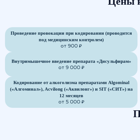
Цены 
Проведение провокации при кодировании (проводится
под медицинским контролем)
от 900 ₽
Внутримышечное введение препарата «Дисульфирам»
от 9 000 ₽
Кодирование от алкоголизма препаратами Algominal
(«Алгоминал»), Acvilong («Аквилонг») и SIT («СИТ») на
12 месяцев
от 5 000 ₽
П