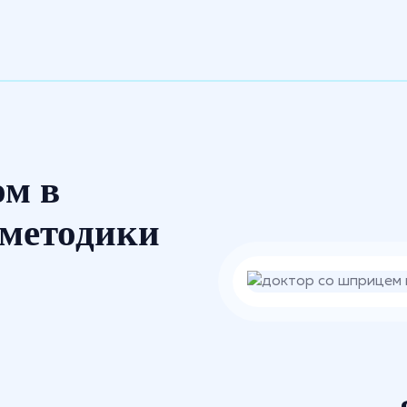
ом в
 методики