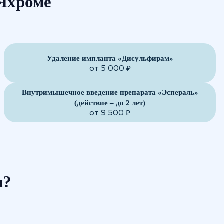
Яхроме
Удаление импланта «Дисульфирам»
от 5 000 ₽
Внутримышечное введение препарата «Эспераль»
(действие – до 2 лет)
от 9 500 ₽
м?