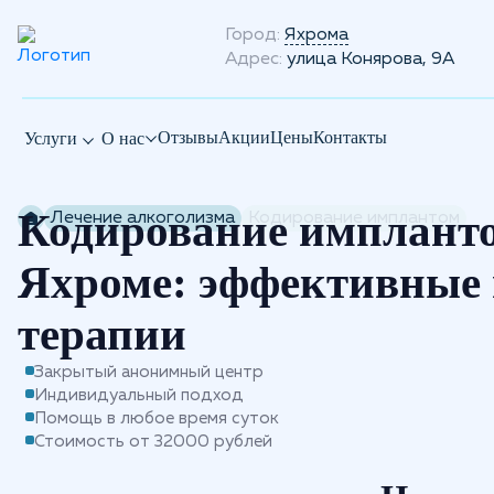
Город:
Яхрома
Адрес:
улица Конярова, 9А
Отзывы
Акции
Цены
Контакты
Услуги
О нас
Кодирование имплант
Лечение алкоголизма
Кодирование имплантом
Яхроме: эффективные
терапии
Закрытый анонимный центр
Индивидуальный подход
Помощь в любое время суток
Стоимость от 32000 рублей