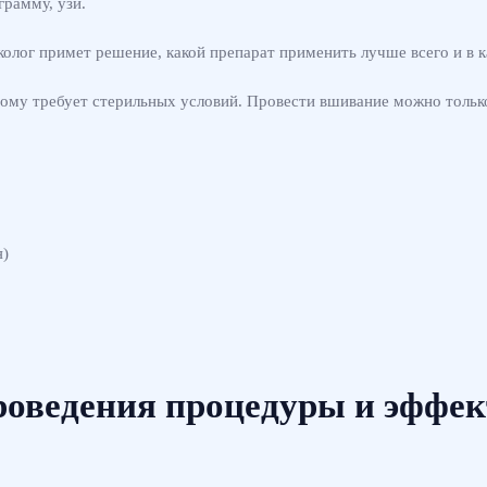
грамму, узи.
олог примет решение, какой препарат применить лучше всего и в к
ому требует стерильных условий. Провести вшивание можно только
я)
роведения процедуры и эффек