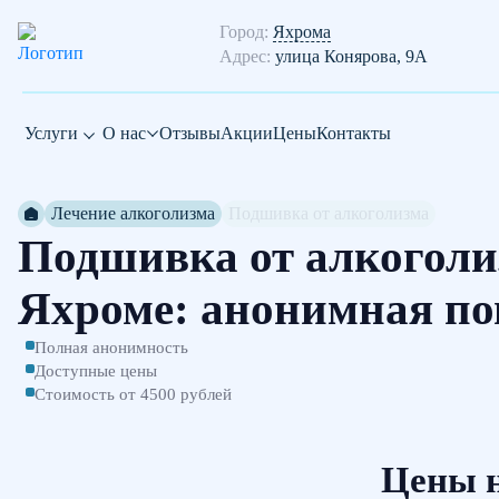
Город:
Яхрома
Адрес:
улица Конярова, 9А
Услуги
О нас
Отзывы
Акции
Цены
Контакты
Лечение алкоголизма
Подшивка от алкоголизма
Подшивка от алкоголи
Яхроме: анонимная п
Полная анонимность
Доступные цены
Стоимость от 4500 рублей
Цены н