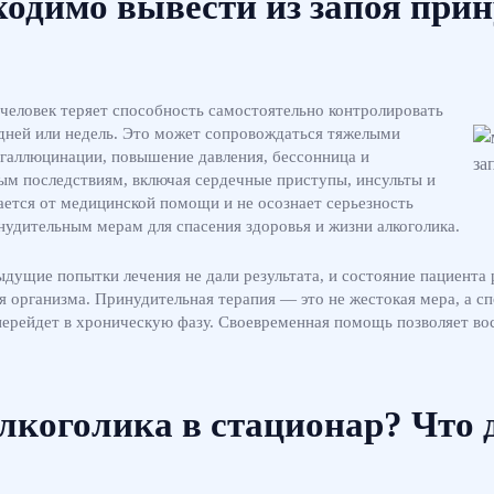
ходимо вывести из запоя при
человек теряет способность самостоятельно контролировать
о дней или недель. Это может сопровождаться тяжелыми
галлюцинации, повышение давления, бессонница и
лым последствиям, включая сердечные приступы, инсульты и
ается от медицинской помощи и не осознает серьезность
нудительным мерам для спасения здоровья и жизни алкоголика.
ыдущие попытки лечения не дали результата, и состояние пациент
 организма. Принудительная терапия — это не жестокая мера, а сп
 перейдет в хроническую фазу. Своевременная помощь позволяет вос
лкоголика в стационар? Что 