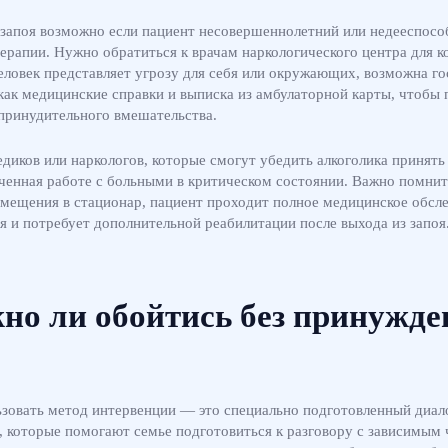
 запоя возможно если пациент несовершеннолетний или недееспособ
ерапии. Нужно обратиться к врачам наркологического центра для к
 человек представляет угрозу для себя или окружающих, возможна г
ак медицинские справки и выписка из амбулаторной карты, чтобы 
 принудительного вмешательства.
диков или наркологов, которые смогут убедить алкоголика принят
ученная работе с больными в критическом состоянии. Важно помнит
помещения в стационар, пациент проходит полное медицинское обсл
я и потребует дополнительной реабилитации после выхода из запоя
но ли обойтись без принужде
ьзовать метод интервенции — это специально подготовленный диало
, которые помогают семье подготовиться к разговору с зависимым 