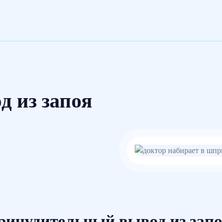
 из запоя
ринудительный вывод из запо