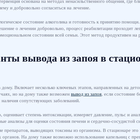
ервенция основана на методах ненасильственного общения, где бл
ему и добровольно согласиться на лечение.
огическое состояние алкоголика и готовность к принятию помощи.
ешение о лечении добровольно, процесс реабилитации проходит ле
а эмоциональном состоянии всей семьи. Этот метод продуктивен на
нты вывода из запоя в стацио
а дому. Включает несколько ключевых этапов, направленных на дет
учаях, но на дому также возможен
вывод из запоя
, если состояние 
и наличия сопутствующих заболеваний.
, оценивает степень интоксикации, измеряет давление, пульс и ана
ые анализы для оценки состояния печени и сердечно-сосудистой с
ие препаратов, выводящих токсины из организма. В стационаре эт
органов. На дому также возможно использование капельниц с преп