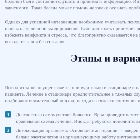
больной был в состоянии слушать и принимать информацию. Инт
зависимого. Такая беседа может помочь человеку осознать пробл
Однако для успешной интервенции необходимо учитывать психол
шансы на успешное выздоровление. Если алкоголик принимает р
избежать конфликта и стресса, что благоприятно сказывается н
выводе из запоя без согласия.
Этапы и вариа
Вывод из запоя осуществляется принудительно в стационаре и н
пациента. Лечение в стационаре предпочтительнее в тяжелых сл
подбирают внимательный подход, исходя из тяжести состояния 
Диагностика самочувствия больного. Врач проводит осмотр
правильной схемы лечения. Иногда требуются дополнительн
Детоксикация организма. Основной этап терапии — введен
баланс электролитов и нормализующими работу внутренних 